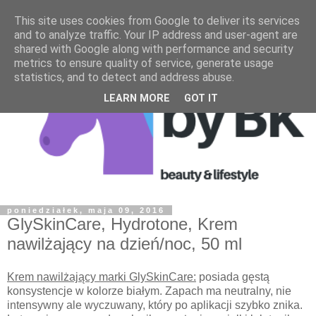
This site uses cookies from Google to deliver its services
and to analyze traffic. Your IP address and user-agent are
shared with Google along with performance and security
metrics to ensure quality of service, generate usage
statistics, and to detect and address abuse.
LEARN MORE
GOT IT
poniedziałek, maja 09, 2016
GlySkinCare, Hydrotone, Krem
nawilżający na dzień/noc, 50 ml
Krem nawilżający marki GlySkinCare:
posiada gęstą
konsystencje w kolorze białym. Zapach ma neutralny, nie
intensywny ale wyczuwany, który po aplikacji szybko znika.