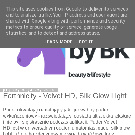
This site uses cookies from Google to deliver its services
and to analyze traffic. Your IP address and user-agent are
shared with Google along with performance and security
metrics to ensure quality of service, generate usage
statistics, and to detect and address abuse.
LEARN MORE
GOT IT
piątek, maja 06, 2016
Earthnicity - Velvet HD, Silk Glow Light
Puder utrwalająco-matujący jak i jedwabny puder
wykończeniowy - rozświetlający
:
posiada ultralekka teksturę
i nie pyli się strasznie podczas aplikacji. Puder Velvet
HD jest w uniwersalnym odcieniu natomiast puder silk glow
light już nie bo zdecydowanie wpada w różowe tony.