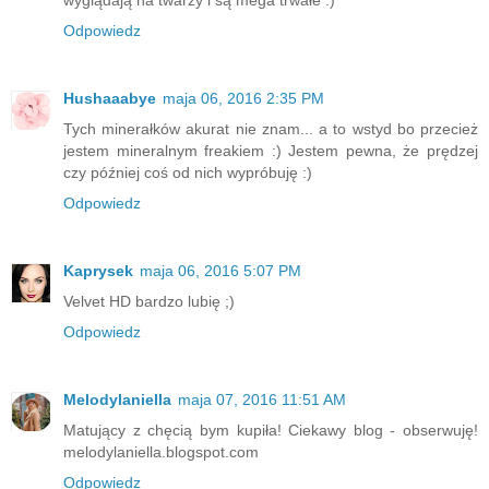
wyglądają na twarzy i są mega trwałe :)
Odpowiedz
Hushaaabye
maja 06, 2016 2:35 PM
Tych minerałków akurat nie znam... a to wstyd bo przecież
jestem mineralnym freakiem :) Jestem pewna, że prędzej
czy później coś od nich wypróbuję :)
Odpowiedz
Kaprysek
maja 06, 2016 5:07 PM
Velvet HD bardzo lubię ;)
Odpowiedz
Melodylaniella
maja 07, 2016 11:51 AM
Matujący z chęcią bym kupiła! Ciekawy blog - obserwuję!
melodylaniella.blogspot.com
Odpowiedz