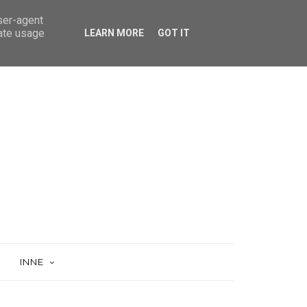
user-agent
rate usage
LEARN MORE
GOT IT
INNE