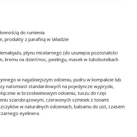
łonnością do rumienia
e, produkty z parafiną w składzie
makijażu, płynu micelarnego (do usunięcia pozostałości
m, kremu na dzień/noc, peelingu, masek w tubobutelkach
ynnego w najjaśniejszym odcieniu, pudru w kompakcie lub
czy natomiast standardowych na pojedyncze wypryski,
yłącznie w brzoskwiniowym odcieniu, tuszu do rzęs
dcieniu szarobrązowym, czerwonych szminek z tonami
zczyków w naturalnych odcieniach, balsamu do ust, czasem
czarnego eyelinera.