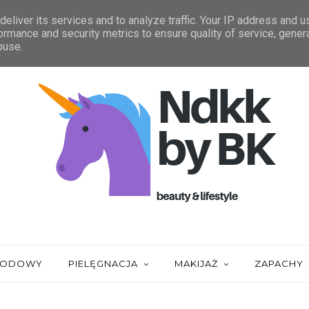
IĄGNIĘCIA
ZAUFALI MI
STATYSTYKA
eliver its services and to analyze traffic. Your IP address and 
ormance and security metrics to ensure quality of service, gene
buse.
URODOWY
PIELĘGNACJA
MAKIJAŻ
ZAPACHY