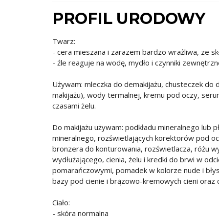
PROFIL URODOWY
Twarz:
- cera mieszana i zarazem bardzo wrażliwa, ze sk
- źle reaguje na wodę, mydło i czynniki zewnętrzn
Używam: mleczka do demakijażu, chusteczek do de
makijażu), wody termalnej, kremu pod oczy, seru
czasami żelu.
Do makijażu używam: podkładu mineralnego lub pł
mineralnego, rozświetlających korektorów pod o
bronzera do konturowania, rozświetlacza, różu w
wydłużającego, cienia, żelu i kredki do brwi w o
pomarańczowymi, pomadek w kolorze nude i błys
bazy pod cienie i brązowo-kremowych cieni oraz 
Ciało:
- skóra normalna