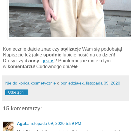
Koniecznie dajcie znać czy
stylizacje
Wam się podobają!
Napiszcie też jakie
spodnie
lubicie nosić na co dzień!
Dresy czy
dżinsy
-
jeans
? Poinformujcie mnie o tym
w
komentarzu
! Cudownego dnia!❤️
Nie do końca kosmetycznie
o
poniedziałek, listopada 09, 2020
Udostępnij
15 komentarzy:
Agata
listopada 09, 2020 5:59 PM