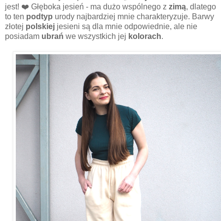
jest! ❤️ Głęboka jesień - ma dużo wspólnego z
zimą
,
dlatego
to ten
podtyp
urody
najbardziej mnie charakteryzuje. Barwy
złotej
polskiej
jesieni są dla mnie odpowiednie, ale nie
posiadam
ubrań
we wszystkich jej
kolorach
.