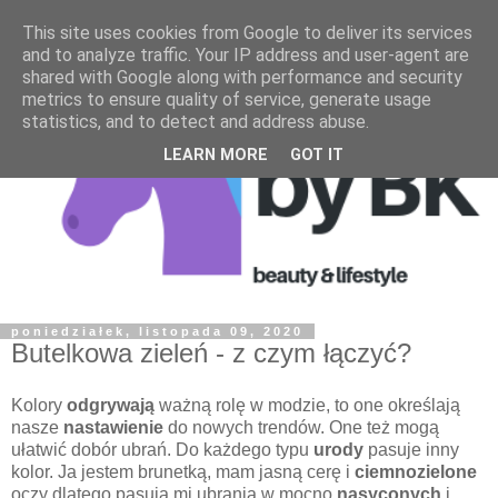
This site uses cookies from Google to deliver its services
and to analyze traffic. Your IP address and user-agent are
shared with Google along with performance and security
metrics to ensure quality of service, generate usage
statistics, and to detect and address abuse.
LEARN MORE
GOT IT
poniedziałek, listopada 09, 2020
Butelkowa zieleń - z czym łączyć?
Kolory
odgrywają
ważną rolę w modzie, to one określają
nasze
nastawienie
do nowych trendów. One też mogą
ułatwić dobór ubrań. Do każdego typu
urody
pasuje inny
kolor. Ja jestem brunetką, mam jasną cerę i
ciemnozielone
oczy dlatego pasują mi ubrania w mocno
nasyconych
i