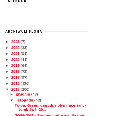
FACEBOOK
ARCHIWUM BLOGA
2023
(7)
►
2022
(28)
►
2021
(31)
►
2020
(41)
►
2019
(64)
►
2018
(73)
►
2017
(97)
►
2016
(136)
►
2015
(200)
▼
grudnia
(13)
►
listopada
(12)
▼
Tołpa, Green, Łagodny płyn micelarny-
tonik 2w1, 20...
GO&HOME - Zestaw podróżny dla pań