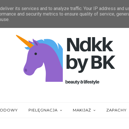
IĄGNIĘCIA
ZAUFALI MI
STATYSTYKA
eliver its services and to analyze traffic. Your IP address and 
ormance and security metrics to ensure quality of service, gene
buse.
URODOWY
PIELĘGNACJA
MAKIJAŻ
ZAPACHY