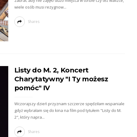
zabrać aby nie zajęło dużo miejsca w torbie czy też walizce,
wiele osób musi rezygnow...
Shares
Listy do M. 2, Koncert
Charytatywny "I Ty możesz
pomóc" IV
Wczorajszy dzień przyznam szczerze spędziłam wspaniale
gdyż wybrałam się do kina na film pod tytułem "Listy do M.
2", który napra...
Shares