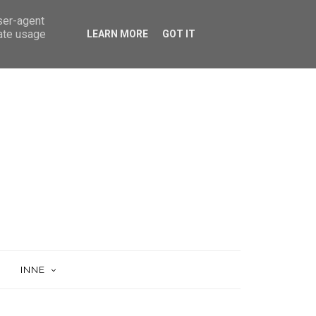
user-agent
rate usage
LEARN MORE
GOT IT
INNE