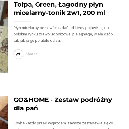
Tołpa, Green, Łagodny płyn
micelarny-tonik 2w1, 200 ml
Płyn micelarny bez dwóch zdań od kiedy pojawił się na
polskim rynku zrewolucjonizował pielęgnacje, wiele osób
tak jak ja go polubiło od sa...
Shares
GO&HOME - Zestaw podróżny
dla pań
Chyba każdy przed wyjazdem zawsze zastanawia się co