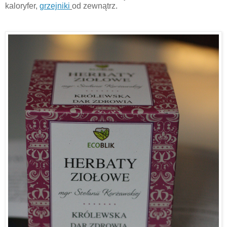
kaloryfer,
grzejniki
od zewnątrz.