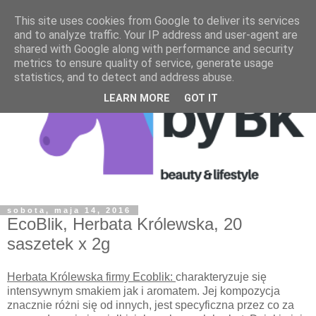
This site uses cookies from Google to deliver its services
and to analyze traffic. Your IP address and user-agent are
shared with Google along with performance and security
metrics to ensure quality of service, generate usage
statistics, and to detect and address abuse.
LEARN MORE
GOT IT
sobota, maja 14, 2016
EcoBlik, Herbata Królewska, 20
saszetek x 2g
Herbata Królewska firmy Ecoblik:
charakteryzuje się
intensywnym smakiem jak i aromatem. Jej kompozycja
znacznie różni się od innych, jest specyficzna przez co za