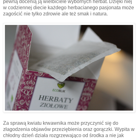
pewną docenią ją wielbiciele wybornych herbat. Dzięki niej
w codziennej diecie każdego herbacianego pasjonata może
zagościć nie tylko zdrowie ale też smak i natura.
Za sprawą kwiatu krwawnika może przyczynić się do
złagodzenia objawów przeziębienia oraz gorączki. Wypita w
chłodny dzień działa rozgrzewająco od środka a nie jak