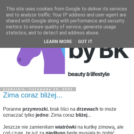
This site uses cookies from Google to deliver its services
and to analyze traffic. Your IP address and user-agent are
shared with Google along with performance and security
metrics to ensure quality of service, generate usage
statistics, and to detect and address abuse.
LEARN MORE
GOT IT
niedziela, listopada 14, 2021
Zima coraz bliżej...
Poranne
przymrozki
, brak liści na
drzewach
to może
oznaczać tylko
jedno
:
Zima coraz
bliżej
...
Jeszcze nie zamieniłam
wiatrówki
na kurtkę zimową, ale
coś czuje, że już za
niedługo
będę musiała to zrobić.