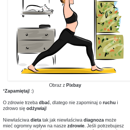
Obraz z
Pixbay
*
Zapamiętaj
! :)
O zdrowie trzeba
dbać
, dlatego nie zapominaj o
ruchu
i
zdrowo się
odżywiaj
!
N
iewłaściwa
dieta
tak jak niewłaściwa
diagnoza
może
mieć ogromny wpływ na nasze
zdrowie
. Jeśli potrzebujesz