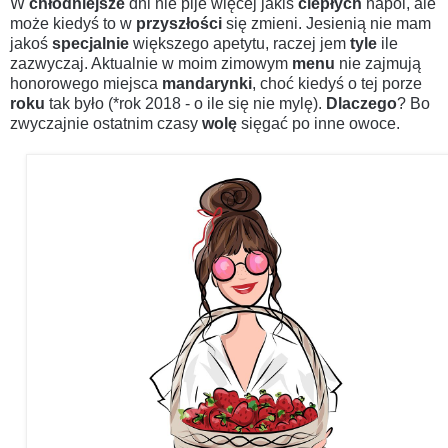
W
chłodniejsze
dni nie pije więcej jakiś
ciepłych
napoi, ale
może kiedyś to w
przyszłości
się zmieni. Jesienią nie mam
jakoś
specjalnie
większego apetytu, raczej jem
tyle
ile
zazwyczaj. Aktualnie w moim zimowym
menu
nie zajmują
honorowego miejsca
mandarynki
, choć kiedyś o tej porze
roku
tak było (*rok 2018 - o ile się nie mylę).
Dlaczego
? Bo
zwyczajnie ostatnim czasy
wolę
sięgać po inne owoce.