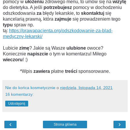
pomocy w
ułożeniu
zdrowego menu, to umów się na
wizytę
do dietetyka. A jeśli
potrzebujesz
pomocy w
dochodzeniu
odszkodowania
za
błędy lekarskie, to
skontaktuj
się
kancelarią prawną, która
zajmuje
się prowadzeniem tego
typu
spraw np.
tą:
https://prawapacjenta.org/odszkodowanie-za-blad-
medyczny-lekarski/
Lubicie
zimę
? Jakie są Wasze
ulubione
owoce?
Koniecznie
napiszcie
o tym w komentarzu! Miłego
wieczoru
! :)
*Wpis
zawiera
płatne
treści
sponsorowane.
Nie do końca kosmetycznie
o
niedziela, listopada 14, 2021
16 komentarzy:
Udostępnij
‹
›
Strona główna