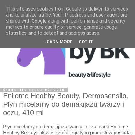
This site uses cookies from Google to deliver its services
and to analyze traffic. Your IP address and user-agent are
shared with Google along with performance and security
metrics to ensure quality of service, generate usage
statistics, and to detect and address abuse.
LEARN MORE
GOT IT
środa, listopada 02, 2016
Enilome Healthy Beauty, Dermosensilo,
Płyn micelarny do demakijażu twarzy i
oczu, 410 ml
Płyn micelarny do demakijażu twarzy i oczu marki Enilome
Healthy Beauty:
jak większość tego typu produktów posiada