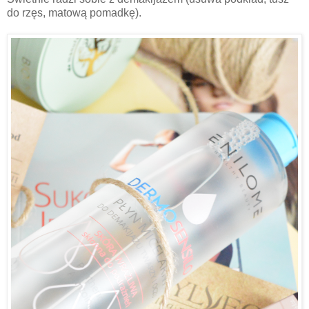
do rzęs, matową pomadkę).