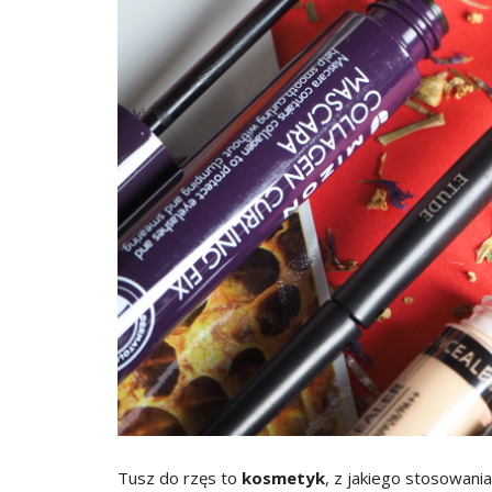
Tusz do rzęs to
kosmetyk
, z jakiego stosowani