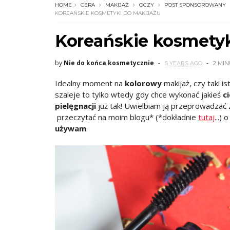
HOME
CERA
MAKIJAŻ
OCZY
POST SPONSOROWANY
KOREAŃSKIE KOSMETYKI DO MAKIJAŻU
Koreańskie kosmetyk
by
Nie do końca kosmetycznie
5 YEARS AGO
2 MI
Idealny moment na
kolorowy
makijaż, czy taki is
szaleje to tylko wtedy gdy chce wykonać jakieś
c
pielęgnacji
już tak! Uwielbiam ją przeprowadzać 
przeczytać na moim blogu* (*dokładnie
tutaj
...) 
używam
.