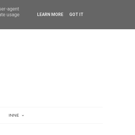
user-agent
rate usage
LEARN MORE
GOT IT
INNE