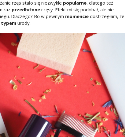
użanie rzęs stało się niezwykle
popularne
, dlatego też
am raz
przedłużone
rzęsy. Efekt mi się podobał, ale nie
biegu. Dlaczego? Bo w pewnym
momencie
dostrzegłam, że
m
typem
urody.