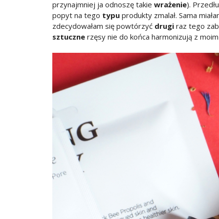
przynajmniej ja odnoszę takie
wrażenie
). Przedł
popyt na tego
typu
produkty zmalał. Sama miał
zdecydowałam się powtórzyć
drugi
raz tego za
sztuczne
rzęsy nie do końca harmonizują z moi