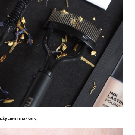
użyciem
maskary: