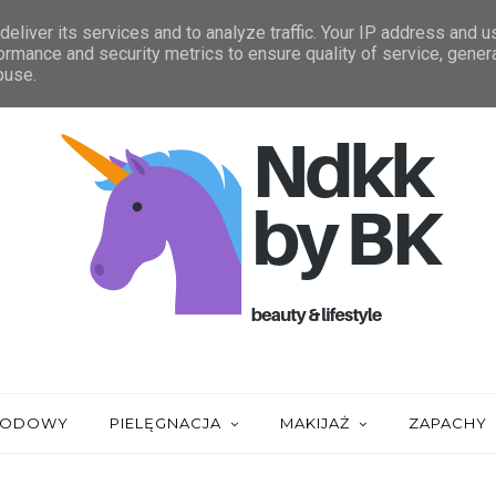
IĄGNIĘCIA
ZAUFALI MI
STATYSTYKA
eliver its services and to analyze traffic. Your IP address and 
ormance and security metrics to ensure quality of service, gene
buse.
URODOWY
PIELĘGNACJA
MAKIJAŻ
ZAPACHY