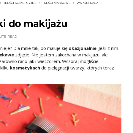
TREŚCI KOMERCYJNE
TREŚCI MARKOWE
WSPÓŁPRACA
i do makijażu
NUTE
READ
tnieje? Dla mnie tak, bo maluje się
okazjonalnie
. Jeśli z nim
iekawe
zdjęcie. Nie jestem zakochana w makijażu, ale
zarówno rano jak i wieczorem. Wczoraj mogliście
o kilku
kosmetykach
do pielęgnacji twarzy, których teraz