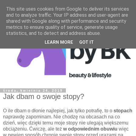
This site uses cookies from Google to deliver its services
and to analyze traffic. Your IP address and user-agent are
shared with Google along with performance and security
metrics to ensure quality of service, generate usage
statistics, and to detect and address abuse.
LEARN MORE
GOT IT
środa, kwietnia 24, 2019
Jak dbam o swoje stopy?
O ile dbam o dłonie najlepiej, jak tylko potrafię, to o
stopach
naprawdę zapominam. Nie chodzę na obcasach na co
dzień, więc dzięki temu moje stopy nie ulegają większemu
obciążeniu. Ćwiczę, ale też
w odpowiednim obuwiu
więc
w pewien sposób chronię swoje stopy przed urazami na