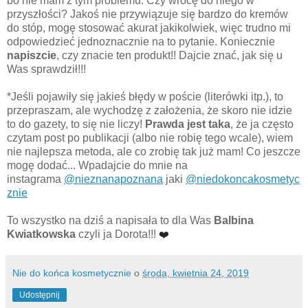
bo nie mam z tym problemu. Czy wrócę do niego w
przyszłości? Jakoś nie przywiązuje się bardzo do kremów
do stóp, mogę stosować akurat jakikolwiek, więc trudno mi
odpowiedzieć jednoznacznie na to pytanie. Koniecznie
napiszcie
, czy znacie ten produkt!! Dajcie znać, jak się u
Was sprawdził!!!
*Jeśli pojawiły się jakieś błędy w poście (literówki itp.), to
przepraszam, ale wychodzę z założenia, że skoro nie idzie
to do gazety, to się nie liczy!
Prawda jest taka
, że ja często
czytam post po publikacji (albo nie robię tego wcale), wiem
nie najlepsza metoda, ale co zrobię tak już mam! Co jeszcze
mogę dodać... Wpadajcie do mnie na
instagrama
@nieznanapoznana
jaki
@niedokoncakosmetyc
znie
To wszystko na dziś a napisała to dla Was
Balbina
❤️
Kwiatkowska
czyli ja Dorota!!!
Nie do końca kosmetycznie
o
środa, kwietnia 24, 2019
Udostępnij