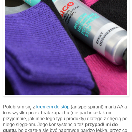
Polubiłam się z
kremem do stóp
(antyperspirant) marki AA a
to wszystko przez brak zapachu (nie pachniał tak nie
przyjemnie, jak inne tego typu produkty) dlatego z chęcią po
niego sięgałam. Jego konsystencja też
przypadł mi do
gustu
, bo okazała się być naprawdę bardzo lekka, przez co