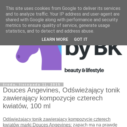
This site uses cookies from Google to deliver its services
and to analyze traffic. Your IP address and user-agent are
shared with Google along with performance and security
metrics to ensure quality of service, generate usage
statistics, and to detect and address abuse.
LEARN MORE
GOT IT
środa, listopada 11, 2015
Douces Angevines, Odświeżający tonik
zawierający kompozycje czterech
kwiatów, 100 ml
Odświeżający tonik zawierający kompozycje czterech
kwiatów marki Douces Angevines:
zapach ma na prawdę