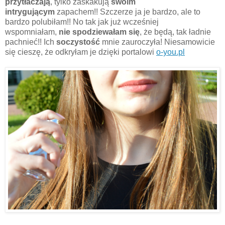
przytłaczają
, tylko zaskakują
swoim
intrygującym
zapachem!! Szczerze ja je bardzo, ale to
bardzo polubiłam!! No tak jak już wcześniej
wspomniałam,
nie spodziewałam się
, że będą, tak ładnie
pachnieć!! Ich
soczystość
mnie zauroczyła! Niesamowicie
się cieszę, że odkryłam je dzięki portalowi
o-you.pl