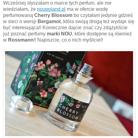
Wcześniej słyszałam o marce tych perfum, ale nie
wiedziałam, że
noupoland.pl
ma w ofercie wodę
perfumowaną
Cherry Blossom
bo czytałam jedynie gdzieś
w sieci o wersji
Bergamot
, która swoją drogą też wydaje się
być interesująca!! Koniecznie dajcie znać czy zdążyliście
już poznać perfumy
marki NOU
, które dostępne są również
w
Rossmann
!! Napiszcie, co o nich myślicie!!