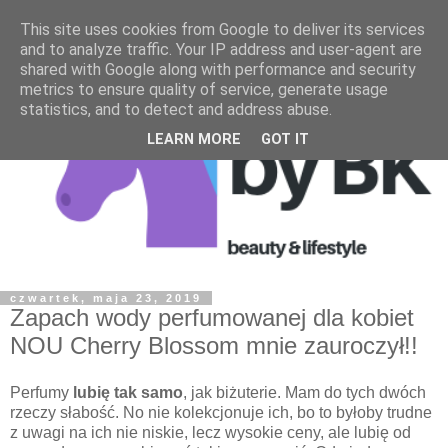
This site uses cookies from Google to deliver its services
and to analyze traffic. Your IP address and user-agent are
shared with Google along with performance and security
metrics to ensure quality of service, generate usage
statistics, and to detect and address abuse.
LEARN MORE
GOT IT
czwartek, maja 23, 2019
Zapach wody perfumowanej dla kobiet
NOU Cherry Blossom mnie zauroczył!!
Perfumy
lubię tak samo
, jak biżuterie. Mam do tych dwóch
rzeczy słabość. No nie kolekcjonuje ich, bo to byłoby trudne
z uwagi na ich nie niskie, lecz wysokie ceny, ale lubię od