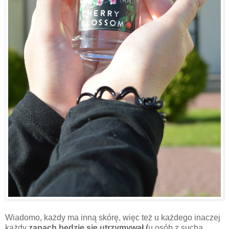
Wiadomo, każdy ma inną skórę, więc też u każdego inaczej
każdy
zapach będzie się utrzymywał (
u osób z suchą