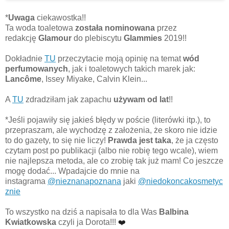
*
Uwaga
ciekawostka!!
Ta woda toaletowa
została nominowana
przez
redakcję
Glamour
do plebiscytu
Glammies
2019!!
Dokładnie
TU
przeczytacie moją opinię na temat
wód
perfumowanych
, jak i toaletowych takich marek jak:
Lancôme
, Issey Miyake, Calvin Klein...
A
TU
zdradziłam jak zapachu
używam od lat
!!
*Jeśli pojawiły się jakieś błędy w poście (literówki itp.), to
przepraszam, ale wychodzę z założenia, że skoro nie idzie
to do gazety, to się nie liczy!
Prawda jest taka
, że ja często
czytam post po publikacji (albo nie robię tego wcale), wiem
nie najlepsza metoda, ale co zrobię tak już mam! Co jeszcze
mogę dodać... Wpadajcie do mnie na
instagrama
@nieznanapoznana
jaki
@niedokoncakosmetyc
znie
To wszystko na dziś a napisała to dla Was
Balbina
❤️
Kwiatkowska
czyli ja Dorota!!!