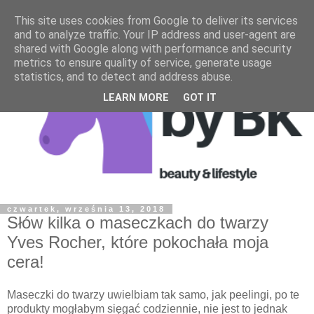
This site uses cookies from Google to deliver its services
and to analyze traffic. Your IP address and user-agent are
shared with Google along with performance and security
metrics to ensure quality of service, generate usage
statistics, and to detect and address abuse.
LEARN MORE
GOT IT
czwartek, września 13, 2018
Słów kilka o maseczkach do twarzy
Yves Rocher, które pokochała moja
cera!
Maseczki do twarzy uwielbiam tak samo, jak peelingi, po te
produkty mogłabym sięgać codziennie, nie jest to jednak