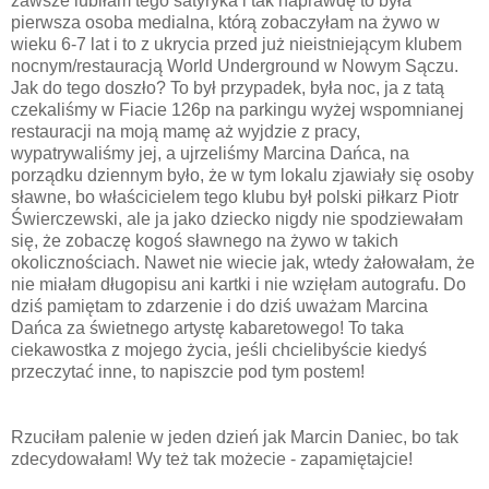
zawsze lubiłam tego satyryka i tak naprawdę to była
pierwsza osoba medialna, którą zobaczyłam na żywo w
wieku 6-7 lat i to z ukrycia przed już nieistniejącym klubem
nocnym/restauracją World Underground w Nowym Sączu.
Jak do tego doszło? To był przypadek, była noc, ja z tatą
czekaliśmy w Fiacie 126p na parkingu wyżej wspomnianej
restauracji na moją mamę aż wyjdzie z pracy,
wypatrywaliśmy jej, a ujrzeliśmy Marcina Dańca, na
porządku dziennym było, że w tym lokalu zjawiały się osoby
sławne, bo właścicielem tego klubu był polski piłkarz Piotr
Świerczewski, ale ja jako dziecko nigdy nie spodziewałam
się, że zobaczę kogoś sławnego na żywo w takich
okolicznościach. Nawet nie wiecie jak, wtedy żałowałam, że
nie miałam długopisu ani kartki i nie wzięłam autografu. Do
dziś pamiętam to zdarzenie i do dziś uważam Marcina
Dańca za świetnego artystę kabaretowego! To taka
ciekawostka z mojego życia, jeśli chcielibyście kiedyś
przeczytać inne, to napiszcie pod tym postem!
Rzuciłam palenie w jeden dzień jak Marcin Daniec, bo tak
zdecydowałam! Wy też tak możecie - zapamiętajcie!