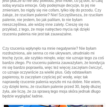
jeśli płacze to nie bez powodu, jeśli mówi, co ją boli, to całą
sobą wyraża emocje. Gdy podejmuje decyzje, to jej nie
zmieniam, bo nigdy się nie cofam, tylko idę do przodu. Czy
żałuje, że rzuciłam palenie? Nie! Szczęśliwsza, że rzuciłam
palenie, nie jestem, bo jak paliłam, to nie byłam
nieszczęśliwa, ale widzę inne zalety. Cieszę się na
przykład, z tego, że moje natręctwo mycia rąk dzięki
rzuceniu palenia nie jest tak zauważalne.
Czy rzucenia wpłynęło na mnie negatywnie? Nie byłam
rozdrażniona, ale senna co nie ukrywam, utrudniało mi
trochę życie, ale szybko minęło, więc nie uznaje tego za coś
bardzo złego. Po rzuceniu palenia zauważyłam, że kondycja
mi się bardzo poprawiła, więc też więcej zaczęłam ćwiczyć,
co uznaje oczywiście za wielki plus. Gdy odstawiłam
papierosy, to zaczęłam częściej pić wodę, więc tak
naprawdę rzucenie palenia wyszło mi na dobre. Nie wiem,
czy dzięki temu, że rzuciłam palenie przed 30, będę dłużej
żyła, ale liczę, że za sprawą tego moja skóra jednak długo
będzie wyglądać ładnie.