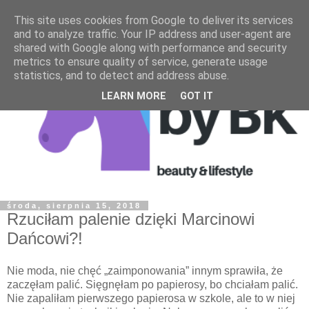
This site uses cookies from Google to deliver its services
and to analyze traffic. Your IP address and user-agent are
shared with Google along with performance and security
metrics to ensure quality of service, generate usage
statistics, and to detect and address abuse.
LEARN MORE
GOT IT
środa, sierpnia 15, 2018
Rzuciłam palenie dzięki Marcinowi
Dańcowi?!
Nie moda, nie chęć „zaimponowania” innym sprawiła, że
zaczęłam palić. Sięgnęłam po papierosy, bo chciałam palić.
Nie zapaliłam pierwszego papierosa w szkole, ale to w niej