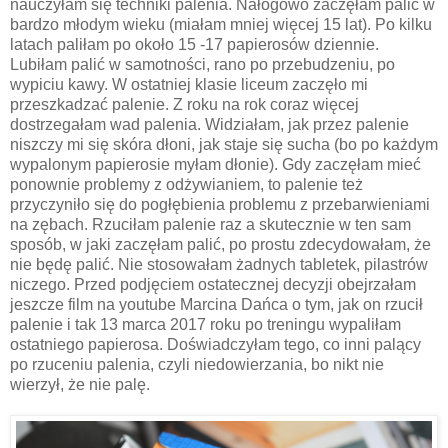
nauczyłam się techniki palenia. Nałogowo zaczęłam palić w
bardzo młodym wieku (miałam mniej więcej 15 lat). Po kilku
latach paliłam po około 15 -17 papierosów dziennie.
Lubiłam palić w samotności, rano po przebudzeniu, po
wypiciu kawy. W ostatniej klasie liceum zaczęło mi
przeszkadzać palenie. Z roku na rok coraz więcej
dostrzegałam wad palenia. Widziałam, jak przez palenie
niszczy mi się skóra dłoni, jak staje się sucha (bo po każdym
wypalonym papierosie myłam dłonie). Gdy zaczęłam mieć
ponownie problemy z odżywianiem, to palenie też
przyczyniło się do pogłębienia problemu z przebarwieniami
na zębach. Rzuciłam palenie raz a skutecznie w ten sam
sposób, w jaki zaczęłam palić, po prostu zdecydowałam, że
nie będę palić. Nie stosowałam żadnych tabletek, pilastrów
niczego. Przed podjęciem ostatecznej decyzji obejrzałam
jeszcze film na youtube Marcina Dańca o tym, jak on rzucił
palenie i tak 13 marca 2017 roku po treningu wypaliłam
ostatniego papierosa. Doświadczyłam tego, co inni palący
po rzuceniu palenia, czyli niedowierzania, bo nikt nie
wierzył, że nie palę.