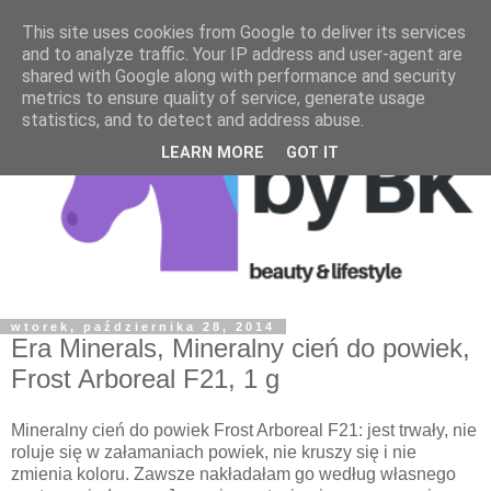
This site uses cookies from Google to deliver its services
and to analyze traffic. Your IP address and user-agent are
shared with Google along with performance and security
metrics to ensure quality of service, generate usage
statistics, and to detect and address abuse.
LEARN MORE
GOT IT
wtorek, października 28, 2014
Era Minerals, Mineralny cień do powiek,
Frost Arboreal F21, 1 g
Mineralny cień do powiek Frost Arboreal F21: jest trwały, nie
roluje się w załamaniach powiek, nie kruszy się i nie
zmienia koloru. Zawsze nakładałam go według własnego