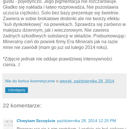
gustu - pojedynczo. Jego pigmentacja nie rozczarowuje.
Gładko się nakłada i łatwo rozprowadza. Nie pozostawia
uczucia ciężkości. Solo bez bazy prezentuje się świetnie.
Zawiera w sobie brokatowe drobinki ale nie tworzy efektu
"kuli dyskotekowej" na powiekach. Sprawdza się zarówno w
makijażu dziennym, jak i wieczorowym. Nie zawiera
żadnych szkodliwych substancji w składzie. Podsumowując:
Mineralny cień do powiek firmy Era Minerals jak na razie
mnie nie zawiódł (mam go już od lutego 2014 roku).
*Zdjęcie jednak nie oddaje prawdziwej intensywności
cienia. :/
Nie do końca kosmetycznie
o
wtorek, października 28, 2014
Udostępnij
22 komentarze:
Chwytam Szczęście
października 28, 2014 12:25 PM
Pierwszy raz się z nim spotykam ;) wydaje się być ciekawy i