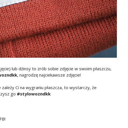
jęcie) lub dżinsy to zrób sobie zdjęcie w swoim płaszczu,
wozndkk
, nagrodzę najciekawsze zdjęcie!
nie zależy Ci na wygraniu płaszcza, to wystarczy, że
aczysz go
#stylowozndkk
FB!