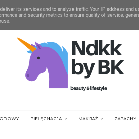
IĄGNIĘCIA
ZAUFALI MI
STATYSTYKA
eliver its services and to analyze traffic. Your IP address and 
ormance and security metrics to ensure quality of service, gene
buse.
URODOWY
PIELĘGNACJA
MAKIJAŻ
ZAPACHY