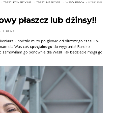
TREŚCI KOMERCYJNE
TREŚCI MARKOWE
WSPÓŁPRACA
KONKURS!
wy płaszcz lub dżinsy!!
UTE
READ
konkurs. Chodziło mi to po głowie od dłuższego czasu i w
 mam dla Was coś
specjalnego
do wygrania!! Bardzo
 zamówiłam go ponownie dla Was!! Tak będziecie mogli go