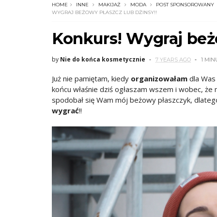
HOME
INNE
MAKIJAŻ
MODA
POST SPONSOROWANY
WYGRAJ BEŻOWY PŁASZCZ LUB DŻINSY!!
Konkurs! Wygraj beżo
by
Nie do końca kosmetycznie
7 YEARS AGO
1 MIN
Już nie pamiętam, kiedy
organizowałam
dla Was 
końcu właśnie dziś ogłaszam wszem i wobec, że
spodobał się Wam mój beżowy płaszczyk, dlatego
wygrać
!!