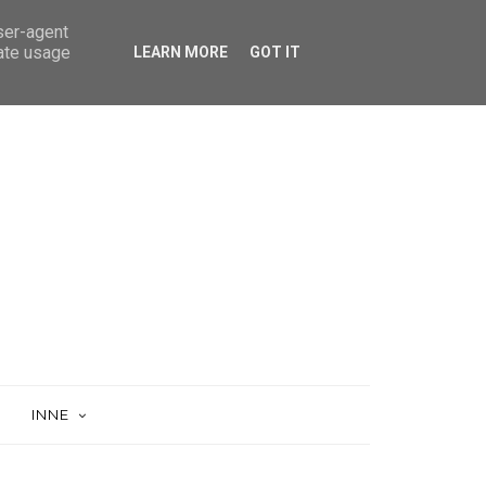
user-agent
rate usage
LEARN MORE
GOT IT
INNE