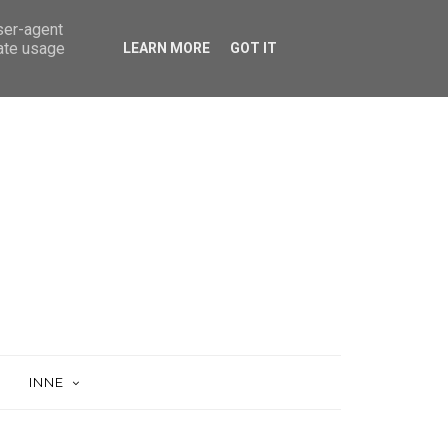
user-agent
rate usage
LEARN MORE
GOT IT
INNE