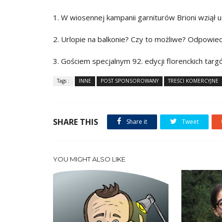
1. W wiosennej kampanii garniturów Brioni wziął u
2. Urlopie na balkonie? Czy to możliwe? Odpowie
3. Gościem specjalnym 92. edycji florenckich targ
Tags :
INNE
POST SPONSOROWANY
TREŚCI KOMERCYJNE
SHARE THIS
Share it
Tweet
YOU MIGHT ALSO LIKE