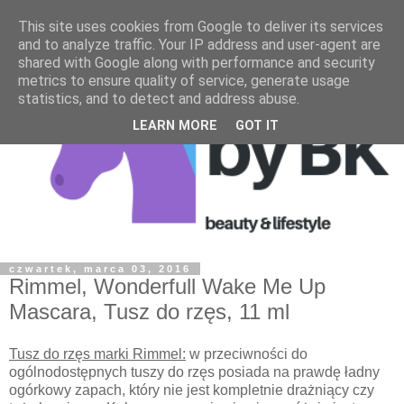
This site uses cookies from Google to deliver its services
and to analyze traffic. Your IP address and user-agent are
shared with Google along with performance and security
metrics to ensure quality of service, generate usage
statistics, and to detect and address abuse.
LEARN MORE
GOT IT
czwartek, marca 03, 2016
Rimmel, Wonderfull Wake Me Up
Mascara, Tusz do rzęs, 11 ml
Tusz do rzęs marki Rimmel:
w przeciwności do
ogólnodostępnych tuszy do rzęs posiada na prawdę ładny
ogórkowy zapach, który nie jest kompletnie drażniący czy