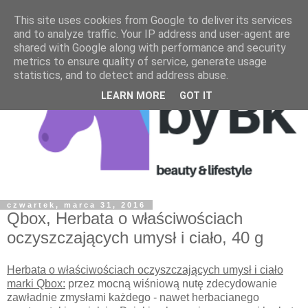
This site uses cookies from Google to deliver its services
and to analyze traffic. Your IP address and user-agent are
shared with Google along with performance and security
metrics to ensure quality of service, generate usage
statistics, and to detect and address abuse.
LEARN MORE
GOT IT
czwartek, marca 31, 2016
Qbox, Herbata o właściwościach
oczyszczających umysł i ciało, 40 g
Herbata o właściwościach oczyszczających umysł i ciało
marki Qbox:
przez mocną wiśniową nutę zdecydowanie
zawładnie zmysłami każdego - nawet herbacianego