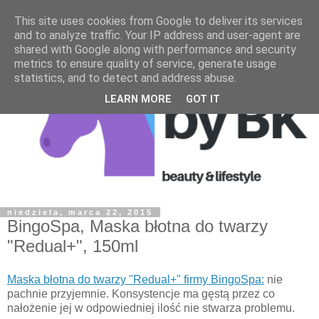
This site uses cookies from Google to deliver its services
and to analyze traffic. Your IP address and user-agent are
shared with Google along with performance and security
metrics to ensure quality of service, generate usage
statistics, and to detect and address abuse.
LEARN MORE
GOT IT
niedziela, marca 22, 2015
BingoSpa, Maska błotna do twarzy
"Redual+", 150ml
Maska błotna do twarzy "Redual+" firmy BingoSpa:
nie
pachnie przyjemnie. Konsystencje ma gęstą przez co
nałożenie jej w odpowiedniej ilość nie stwarza problemu.