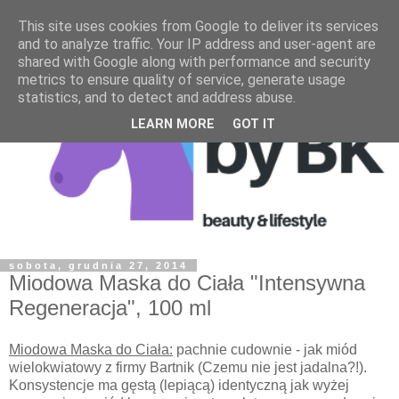
This site uses cookies from Google to deliver its services
and to analyze traffic. Your IP address and user-agent are
shared with Google along with performance and security
metrics to ensure quality of service, generate usage
statistics, and to detect and address abuse.
LEARN MORE
GOT IT
sobota, grudnia 27, 2014
Miodowa Maska do Ciała "Intensywna
Regeneracja", 100 ml
Miodowa Maska do Ciała:
pachnie cudownie - jak miód
wielokwiatowy z firmy Bartnik (Czemu nie jest jadalna?!).
Konsystencje ma gęstą (lepiącą) identyczną jak wyżej