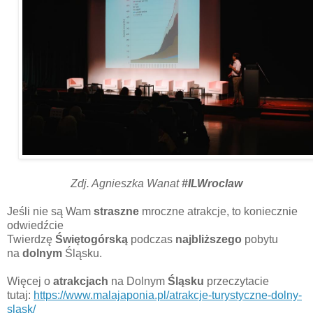
Zdj. Agnieszka Wanat
#ILWroclaw
Jeśli nie są Wam
straszne
mroczne atrakcje, to koniecznie
odwiedźcie
Twierdzę
Świętogórską
podczas
najbliższego
pobytu
na
dolnym
Śląsku.
Więcej o
atrakcjach
na Dolnym
Śląsku
przeczytacie
tutaj:
https://www.malajaponia.pl/atrakcje-turystyczne-dolny-
slask/