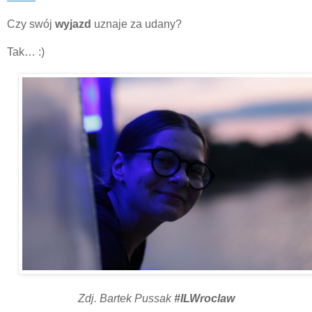
Czy swój
wyjazd
uznaje za udany?
Tak… :)
Zdj. Bartek Pussak
#ILWroclaw