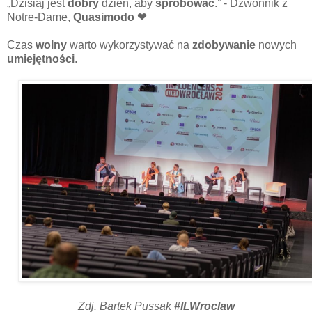
„Dzisiaj jest
dobry
dzień, aby
spróbować
.” -
Dzwonnik z
Notre-Dame,
Quasimodo ❤
Czas
wolny
warto wykorzystywać na
zdobywanie
nowych
umiejętności
.
Zdj. Bartek Pussak
#ILWroclaw