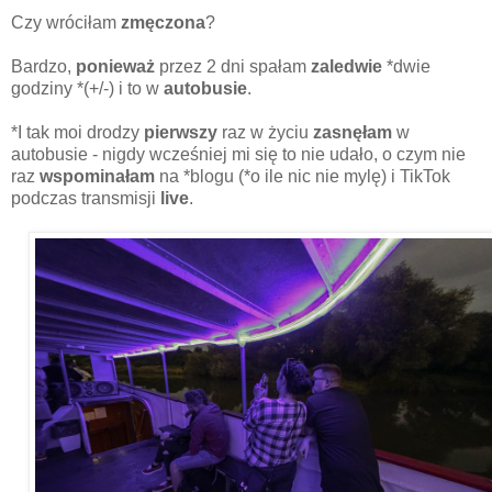
Czy wróciłam
zmęczona
?
Bardzo,
ponieważ
przez 2 dni spałam
zaledwie
*dwie
godziny *(+/-) i to w
autobusie
.
*I tak moi drodzy
pierwszy
raz w życiu
zasnęłam
w
autobusie - nigdy wcześniej mi się to nie udało, o czym nie
raz
wspominałam
na *blogu (*o ile nic nie mylę) i TikTok
podczas transmisji
live
.