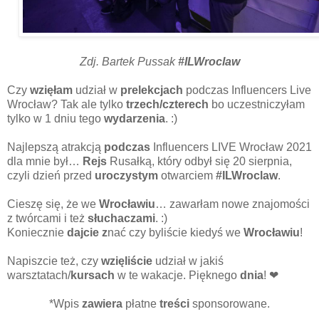
Zdj. Bartek Pussak
#ILWroclaw
Czy
wzięłam
udział w
prelekcjach
podczas Influencers Live
Wrocław? Tak ale tylko
trzech/czterech
bo uczestniczyłam
tylko w 1 dniu tego
wydarzenia
. :)
Najlepszą atrakcją
podczas
Influencers LIVE Wrocław 2021
dla mnie był…
Rejs
Rusałką, który odbył się 20 sierpnia,
czyli dzień przed
uroczystym
otwarciem
#ILWroclaw
.
Cieszę się,
że we
Wrocławiu
… zawarłam nowe znajomości
z twórcami i też
słuchaczami
. :)
Koniecznie
dajcie z
nać czy byliście kiedyś we
Wrocławiu
!
Napiszcie też, czy
wzięliście
udział w jakiś
warsztatach/
kursach
w te wakacje. Pięknego
dnia
! ❤
*Wpis
zawiera
płatne
treści
sponsorowane.