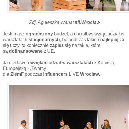
Zdj. Agnieszka Wanat
#ILWroclaw
Jeśli masz
ograniczony
budżet, a chciałbyś wziąć udział w
warsztatach
stacjonarnych
, bo podczas takich
najlepiej
Ci
się uczy, to koniecznie
zapisz
się na takie, które
są
dofinansowane
z UE.
Ja niedawno
wzięłam
udział w
warsztatach
z Komisją
Europejską - „Twórcy
dla
Ziemi
” podczas
Influencers
LIVE
Wrocław
.