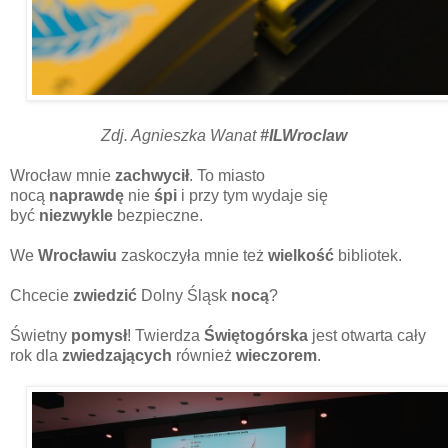
Zdj. Agnieszka Wanat
#ILWroclaw
Wrocław mnie
zachwycił
. To miasto
nocą
naprawdę
nie
śpi
i przy tym wydaje się
być
niezwykle
bezpieczne.
We
Wrocławiu
zaskoczyła mnie też
wielkość
bibliotek.
Chcecie
zwiedzić
Dolny Śląsk
nocą
?
Świetny
pomysł
! Twierdza
Świętogórska
jest otwarta cały
rok dla
zwiedzających
również
wieczorem
.