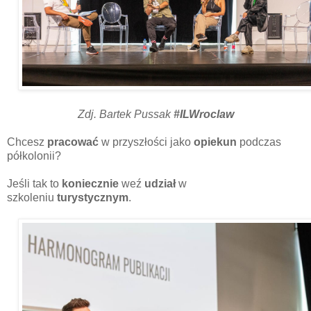
Zdj. Bartek Pussak
#ILWroclaw
Chcesz
pracować
w przyszłości jako
opiekun
podczas
półkolonii?
Jeśli tak to
koniecznie
weź
udział
w
szkoleniu
turystycznym
.