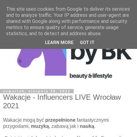
This site uses cookies from Google to deliver its services
and to analyze traffic. Your IP address and user-agent are
shared with Google along with performance and security
metrics to ensure quality of service, generate usage
statistics, and to detect and address abuse.
LEARN MORE
GOT IT
czwartek, sierpnia 26, 2021
Wakacje - Influencers LIVE Wrocław
2021
Wakacje mogą być
przepełnione
fantastycznymi
przygodami,
muzyką
, zabawą jak i
nauką
.