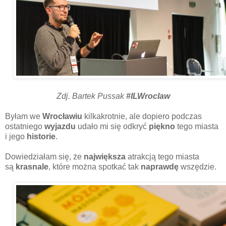
Zdj. Bartek Pussak
#ILWroclaw
Byłam we
Wrocławiu
kilkakrotnie, ale dopiero podczas
ostatniego
wyjazdu
udało mi się odkryć
piękno
tego miasta
i jego
historie
.
Dowiedziałam się, że
największa
atrakcją tego miasta
są
krasnale
, które można spotkać tak
naprawdę
wszędzie.