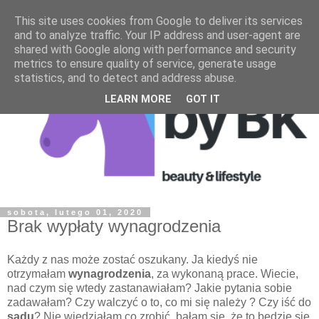
This site uses cookies from Google to deliver its services
and to analyze traffic. Your IP address and user-agent are
shared with Google along with performance and security
metrics to ensure quality of service, generate usage
statistics, and to detect and address abuse.
LEARN MORE
GOT IT
sobota, lutego 01, 2020
Brak wypłaty wynagrodzenia
Każdy z nas może zostać oszukany. Ja kiedyś nie
otrzymałam
wynagrodzenia
, za wykonaną prace. Wiecie,
nad czym się wtedy zastanawiałam? Jakie pytania sobie
zadawałam? Czy walczyć o to, co mi się należy ? Czy iść do
sadu
? Nie wiedziałam co zrobić, bałam się, że to będzie się