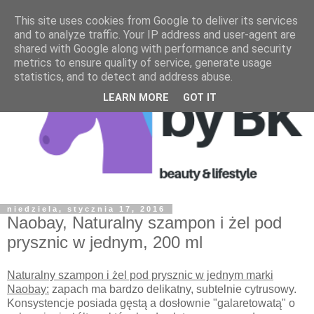
This site uses cookies from Google to deliver its services
and to analyze traffic. Your IP address and user-agent are
shared with Google along with performance and security
metrics to ensure quality of service, generate usage
statistics, and to detect and address abuse.
LEARN MORE
GOT IT
niedziela, stycznia 17, 2016
Naobay, Naturalny szampon i żel pod
prysznic w jednym, 200 ml
Naturalny szampon i żel pod prysznic w jednym marki
Naobay:
zapach ma bardzo delikatny, subtelnie cytrusowy.
Konsystencje posiada gęstą a dosłownie "galaretowatą" o